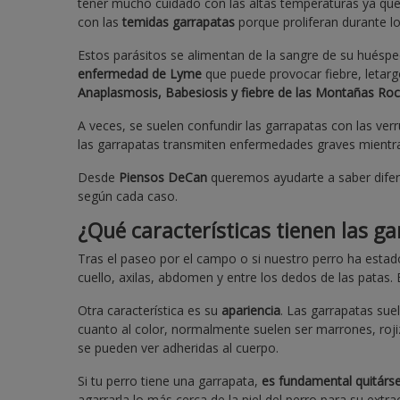
tener mucho cuidado con las altas temperaturas ya que
con las
temidas garrapatas
porque proliferan durante l
Estos parásitos se alimentan de la sangre de su huéspe
enfermedad de Lyme
que puede provocar fiebre, letarg
Anaplasmosis, Babesiosis y fiebre de las Montañas Roc
A veces, se suelen confundir las garrapatas con las v
las garrapatas transmiten enfermedades graves mientr
Desde
Piensos DeCan
queremos ayudarte a saber difer
según cada caso.
¿Qué características tienen las g
Tras el paseo por el campo o si nuestro perro ha estad
cuello, axilas, abdomen y entre los dedos de las patas.
Otra característica es su
apariencia
. Las garrapatas sue
cuanto al color, normalmente suelen ser marrones, roji
se pueden ver adheridas al cuerpo.
Si tu perro tiene una garrapata,
es fundamental quitárse
agarrarla lo más cerca de la piel del perro para su ext