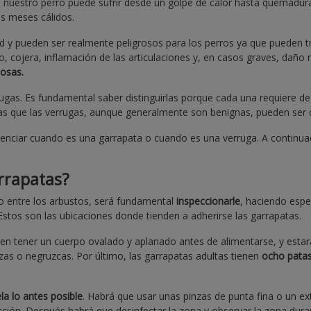
 nuestro perro puede sufrir desde un golpe de calor hasta quemadur
os meses cálidos.
d y pueden ser realmente peligrosos para los perros ya que pueden tra
o, cojera, inflamación de las articulaciones y, en casos graves, dañ
osas.
errugas. Es fundamental saber distinguirlas porque cada una requier
as que las verrugas, aunque generalmente son benignas, pueden ser 
enciar cuando es una garrapata o cuando es una verruga. A continua
arrapatas?
o entre los arbustos, será fundamental
inspeccionarle
, haciendo espe
 Estos son las ubicaciones donde tienden a adherirse las garrapatas.
len tener un cuerpo ovalado y aplanado antes de alimentarse, y est
zas o negruzcas. Por último, las garrapatas adultas tienen
ocho pata
la lo antes posible
. Habrá que usar unas pinzas de punta fina o un ex
racción. Después habrá que desinfectar la zona y observar la zona dura