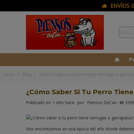
ENVÍOS G
P
Inicio
>
Blog
>
¿Cómo saber si tu perro tiene verrugas o garrap
¿Cómo Saber Si Tu Perro Tiene
Publicado en
1 Año hace
por
Piensos DeCan
339
Nos encontramos en una época del año donde debemos e