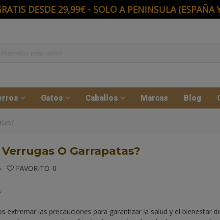
RATIS DESDE 29,99€ - SOLO A PENINSULA (ESPAÑA
erros
Gatos
Caballos
Marcas
Blog
atas?
 Verrugas O Garrapatas?
6
FAVORITO
0
xtremar las precauciones para garantizar la salud y el bienestar d