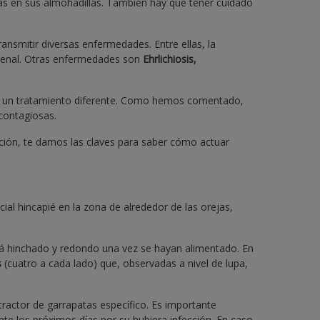
as en sus almohadillas. También hay que tener cuidado
nsmitir diversas enfermedades. Entre ellas, la
o renal. Otras enfermedades son
Ehrlichiosis,
e de un tratamiento diferente. Como hemos comentado,
contagiosas.
ción, te damos las claves para saber cómo actuar
cial hincapié en la zona de alrededor de las orejas,
ará hinchado y redondo una vez se hayan alimentado. En
s
(cuatro a cada lado) que, observadas a nivel de lupa,
tractor de garrapatas específico. Es importante
nte los próximos días por su hubiera infección. En caso