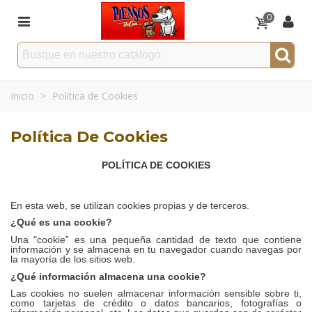
0
Inicio
>
Política de Cookies
Política De Cookies
POLÍTICA DE COOKIES
En esta web, se utilizan cookies propias y de terceros.
¿
Qu
é
es una cookie?
“
Una
cookie”
es una pequeña cantidad de texto que contiene
información y se almacena en tu navegador cuando navegas por
la mayor
í
a de los sitios web.
¿
Qu
é
información almacena una cookie?
Las cookies no suelen almacenar información sensible sobre ti,
como tarjetas de cr
é
dito o datos bancarios, fotograf
í
as o