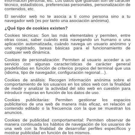
información personal, etc. Los datos que guardan son de car
á
cter
té
cnico, estad
í
sticos, preferencias personales, personalización de
contenidos, etc.
El servidor web no te asocia a ti como persona sino a tu
navegador web (es por tanto una asociació
n an
ó
nima).
¿
Qu
é
tipo de cookies existen?
Cookies t
é
cnicas:
Son las m
á
s elementales y permiten, entre
otras cosas, saber cu
á
ndo est
á
navegando un humano o una
aplicación automatizada, cu
á
ndo navega un usuario anónimo y
uno registrado, tareas b
á
sicas para el funcionamiento de
cualquier web din
á
mica.
Cookies de personalizació
n:
Permiten al usuario acceder a un
servicio con algunas caracter
í
sticas de car
á
cter general
predefinidas en función de criterios propios del terminal que usa
(idioma, tipo de navegador, configuració
n regional
…).
Cookies de an
álisis:
Recogen informació
n an
ónima sobre el
comportamiento de los usuarios en los sitios web con la finalidad
de medir y analizar la actividad del sitio web en cuestión para
introducir mejoras en función de los datos de uso.
Cookies publicitarias:
Permiten gestionar los espacios
publicitarios de una web de manera m
á
s eficaz, en relación al
contenido editado o la frecuencia con la que se muestran los
anuncios.
Cookies de publicidad comportamental:
Permiten observar de
manera continuada los h
á
bitos de navegaci
ón de los usuarios de
una web con la finalidad de desarrollar perfiles espec
í
ficos y
mostrar publicidad en función de los mismos.