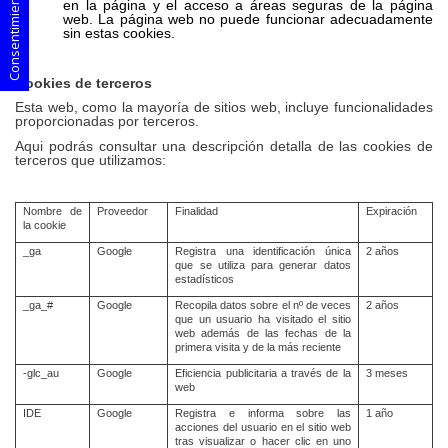
en la página y el acceso a áreas seguras de la página
web. La página web no puede funcionar adecuadamente
sin estas cookies.
Cookies de terceros
Esta web, como la mayor
í
a de sitios web, incluye funcionalidades
proporcionadas por terceros.
Aqui podrás consultar una descripción detalla de las cookies de
terceros que utilizamos:
Nombre de
Proveedor
Finalidad
Expiración
la cookie
_ga
Google
Registra una identificación única
2 años
que se utiliza para generar datos
estadísticos
_ga_#
Google
Recopila datos sobre el nº de veces
2 años
que un usuario ha visitado el sitio
web además de las fechas de la
primera visita y de la más reciente
-glc_au
Google
Eficiencia publicitaria a través de la
3 meses
web
IDE
Google
Registra e informa sobre las
1 año
acciones del usuario en el sitio web
tras visualizar o hacer clic en uno