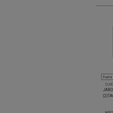
VISTA
Fuera
CUI
JABO
(2)T
JABO