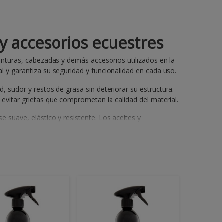
y accesorios ecuestres
turas, cabezadas y demás accesorios utilizados en la
l y garantiza su seguridad y funcionalidad en cada uso.
, sudor y restos de grasa sin deteriorar su estructura.
 y evitar grietas que comprometan la calidad del material.
 suave, elástico y resistente. Los aceites y
anteniendo el color y textura original de cada pieza.
s para el
mantenimiento del cuero ecuestre
, pensados
po en óptimas condiciones y mejora su durabilidad con