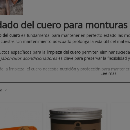
lpha Spirit 7 Days
ormula | Pienso Natural...
3,99 €
dado del cuero para monturas 
ATISFACTION REGULAR
o del cuero
es fundamental para mantener en perfecto estado las mon
AXI
ecuestre. Un mantenimiento adecuado prolonga la vida útil del materia
3,99 €
ctos específicos para la
limpieza del cuero
permiten eliminar suciedad
e
jaboncillos acondicionadores
es clave para preservar la flexibilidad
aturextra Digestive –
ienso Hipoalergénico...
 la limpieza, el cuero necesita
nutrición y protección
para mantenerse
Lee mas
nadores penetran en profundidad, aportando hidratación duradera y m
4,00 €
categoría encontrarás una selección completa de productos diseñado
ia
a uso diario como para tratamientos más intensivos. Mantén tu equi
profesionales.