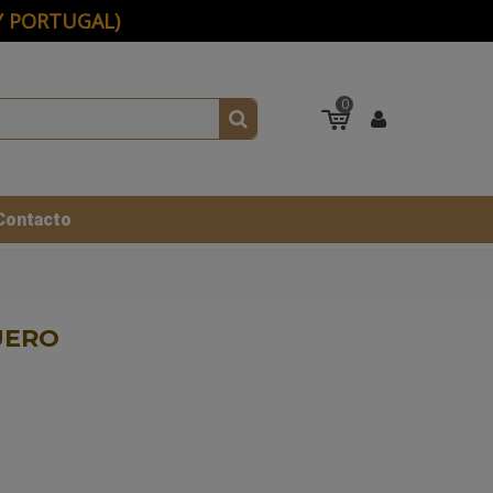
 Y PORTUGAL)
0
Contacto
UERO