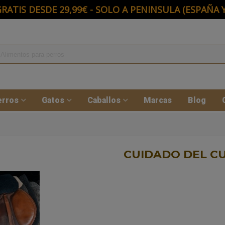
RATIS DESDE 29,99€ - SOLO A PENINSULA (ESPAÑA
erros
Gatos
Caballos
Marcas
Blog
CUIDADO DEL C
ATUREXTRA BOCADOS
E BUEY 200 GR
,10 €