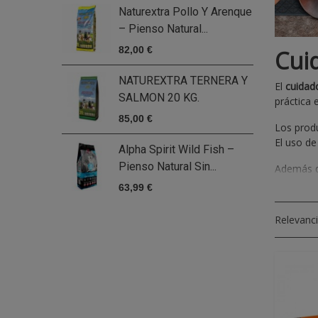
Naturextra Pollo Y Arenque
A
– Pienso Natural...
F
82,00 €
5
Cui
NATUREXTRA TERNERA Y
S
El
cuidad
SALMON 20 KG.
M
práctica 
85,00 €
5
Los produ
El uso d
Alpha Spirit Wild Fish –
N
Pienso Natural Sin...
P
Además de
acondicio
63,99 €
7
En esta 
Relevanc
tanto par
cuidados 