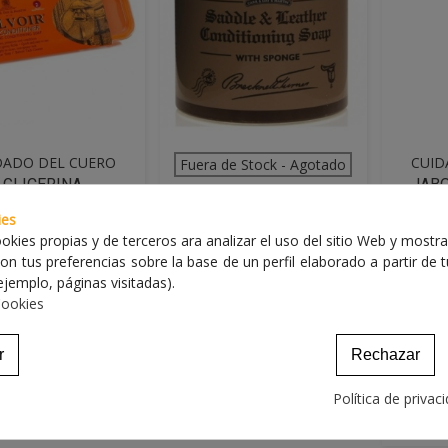
DADO DEL CUERO
CUID
 RÁPIDA
VISTA RÁPIDA
VISTA 
Fuera de Stock - Agotado
GLICERINA
JABO
CUIDADO DEL CUERO
/LEATHER SADDLE
500M
JABONCILLO 200ML. LATA.
ies
SOAP 250G
TA
okies propias y de terceros ara analizar el uso del sitio Web y mostra
11,11 €
on tus preferencias sobre la base de un perfil elaborado a partir de 
8,03 €
JABONCILLO 200ML. LATA.
jemplo, páginas visitadas).
INA BARRA/LEATHER
JAB
Cookies
DDLE SOAP 250G
500ML(
r
Rechazar
Política de privac