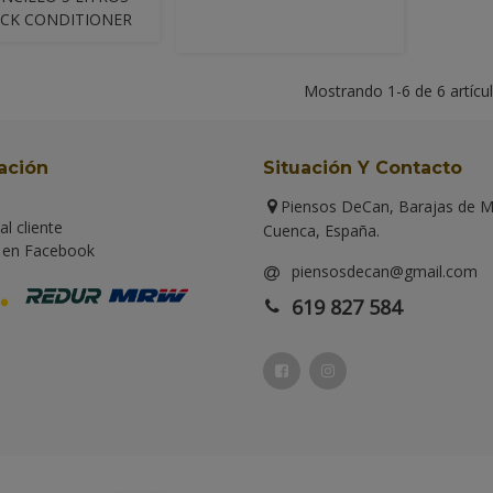
ACK CONDITIONER
Mostrando
1
-6 de 6 artícu
ación
Situación Y Contacto
Piensos DeCan,
Barajas de M
al cliente
Cuenca
, España.
 en Facebook
piensosdecan@gmail.com
619 827 584