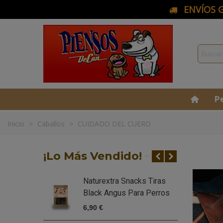
ENVÍOS G
P
Inicio
>
Caballos
>
CUIDADO DEL CUERO
¡Lo Más Vendido!
Naturextra Snacks Tiras
N
Black Angus Para Perros
D
6,90 €
5