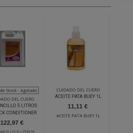
CUIDADO DEL CUERO
 RÁPIDA
VISTA RÁPIDA
 de Stock - Agotado
ACEITE PATA BUEY 1L
DADO DEL CUERO
NCILLO 5 LITROS
11,11 €
ACK CONDITIONER
ACEITE PATA BUEY 1L
122,97 €
NCILLO 5 LITROS