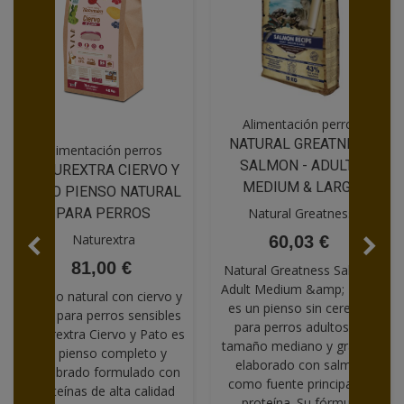
Alimentación perros
NATURAL GREATNESS
Alimentación perros
SALMON - ADULT -
NATUREXTRA CIERVO Y
MEDIUM & LARGE
PATO PIENSO NATURAL
PARA PERROS
Natural Greatness
Naturextra
60,03 €
81,00 €
Natural Greatness Salmon
Adult Medium &amp; Large
Pienso natural con ciervo y
es un pienso sin cereales
pato para perros sensibles
para perros adultos de
Naturextra Ciervo y Pato es
tamaño mediano y grande,
un pienso completo y
elaborado con salmón
equilibrado formulado con
como fuente principal de
proteínas de alta calidad
proteína. Su fórmula