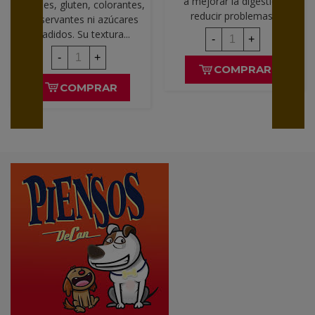
a mejorar la digestión,
cereales, gluten, colorantes,
reducir problemas...
conservantes ni azúcares
añadidos. Su textura...
-
+
-
+
COMPRAR
COMPRAR