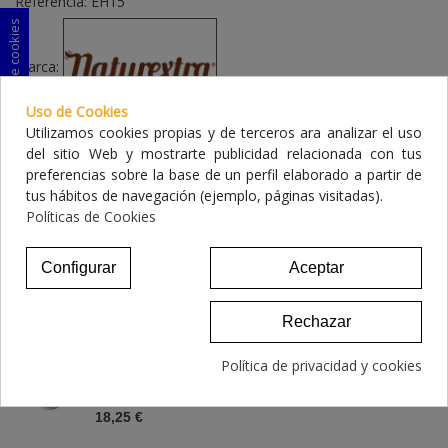
Referencia:
EH15
Consentimiento de cookies
Marca:
Uso de Cookies
FAVORITO
0
AÑADIR PARA COMPARAR
0
Utilizamos cookies propias y de terceros ara analizar el uso
del sitio Web y mostrarte publicidad relacionada con tus
A LISTA DE DESEOS
preferencias sobre la base de un perfil elaborado a partir de
tus hábitos de navegación (ejemplo, páginas visitadas).
Relaccionados
Políticas de Cookies
NATUREXTRA HEPADIET MINI
Configurar
Aceptar
39,90 €
Rechazar
Lupo Natural Levadura De Cerveza En Polvo
Política de privacidad y cookies
Para...
18,25 €