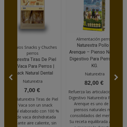
Alimentación perros
Naturextra Pollo Y
Premios Snacks y Chuches
Arenque – Pienso Natural
perros
Digestivo Para Perros 20
Naturextra Tiras De Piel
KG.
De Vaca Para Perros |
Snack Natural Dental
Naturextra
Naturextra
82,00 €
7,00 €
Refuerza las articulaciones |
Digestivo Naturextra Pollo y
Las Naturextra Tiras de Piel
Arenque es uno de los
de Vaca son un snack
piensos naturales más
natural elaborado con 100 %
consolidados del mercado.
piel de vaca deshidratada
Su receta equilibrada ayuda
mediante aire caliente, sin