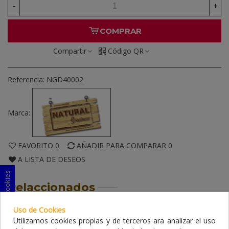
-
+
COMPRAR
Compartir
Código QR
Referencia:
NGD40002
Marca:
FAVORITO
0
AÑADIR PARA COMPARAR
0
A LISTA DE DESEOS
Consentimiento de cookies
Relaccionados
Uso de Cookies
NATURAL GREATNESS CORDERO
Utilizamos cookies propias y de terceros ara analizar el uso
MONOPROTEICO