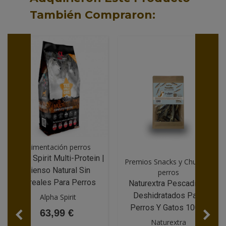
También Compraron:
Alimentación perros
Alpha Spirit Multi-Protein |
Premios Snacks y Chuches
Pienso Natural Sin
perros
Cereales Para Perros
Naturextra Pescaditos
Deshidratados Para
Alpha Spirit
Perros Y Gatos 100 G
63,99 €
Naturextra