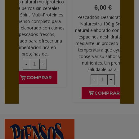
Pienso natural multiproteico
6,00 €
para perros sin cereales
Alpha Spirit Multi-Protein es
Pescaditos Deshidratados
un pienso completo para
Naturextra 100 g Snack
perros elaborado con carnes
natural elaborado con 100%
y pescados frescos,
espadines deshidratados
diseñado para ofrecer una
mediante un proceso a baja
alimentación rica en
temperatura que ayuda a
proteínas de...
conservar su sabor y sus
nutrientes. Un premio
-
+
saludable para...
COMPRAR
-
+
COMPRAR