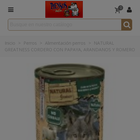
0
Inicio
>
Perros
>
Alimentación perros
>
NATURAL
GREATNESS CORDERO CON PAPAYA, ARANDANOS Y ROMERO