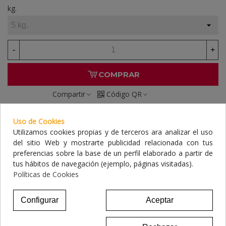
kg.
-
+
COMPRAR
Compartir
Código QR
Consentimiento de cookies
Uso de Cookies
Referencia:
ASD72PO05
Utilizamos cookies propias y de terceros ara analizar el uso
del sitio Web y mostrarte publicidad relacionada con tus
preferencias sobre la base de un perfil elaborado a partir de
Marca:
tus hábitos de navegación (ejemplo, páginas visitadas).
Políticas de Cookies
FAVORITO
0
AÑADIR PARA COMPARAR
0
Configurar
Aceptar
A LISTA DE DESEOS