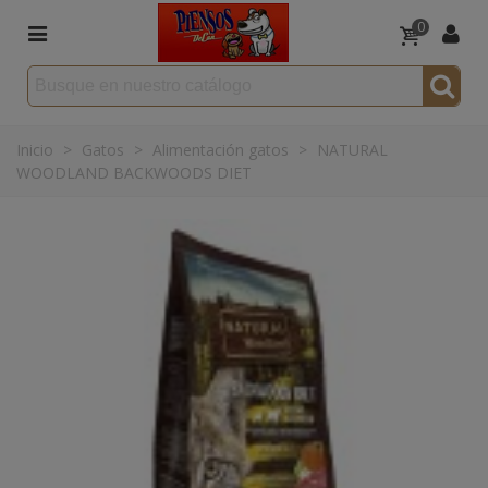
0
Inicio
>
Gatos
>
Alimentación gatos
>
NATURAL
WOODLAND BACKWOODS DIET