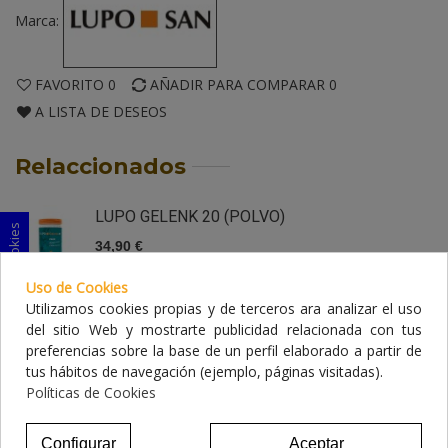
Marca:
FAVORITO
0
AÑADIR PARA COMPARAR
0
A LISTA DE DESEOS
Relaccionados
LUPO GELENK 20 (POLVO)
Consentimiento de cookies
34,90 €
Uso de Cookies
LUPO GELENK 40 (PASTILLAS)
Utilizamos cookies propias y de terceros ara analizar el uso
del sitio Web y mostrarte publicidad relacionada con tus
46,50 €
preferencias sobre la base de un perfil elaborado a partir de
tus hábitos de navegación (ejemplo, páginas visitadas).
Políticas de Cookies
Configurar
Aceptar