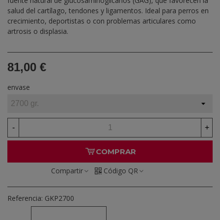
fuente natural de glucosaminoglicanos (GAG), que favorecen la
salud del cartílago, tendones y ligamentos. Ideal para perros en
crecimiento, deportistas o con problemas articulares como
artrosis o displasia.
81,00 €
envase
-
+
COMPRAR
Compartir
Código QR
Referencia:
GKP2700