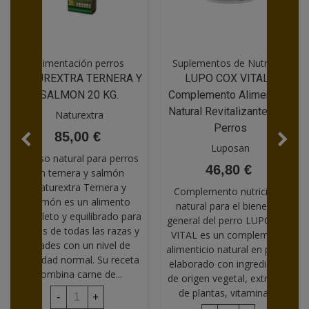
Alimentación perros
Suplementos de Nutrición
NATUREXTRA TERNERA Y
LUPO COX VITAL |
SALMON 20 KG.
Complemento Alimenticio
Natural Revitalizante Para
Naturextra
Perros
85,00 €
Luposan
Pienso natural para perros
46,80 €
con ternera y salmón
Naturextra Ternera y
Complemento nutricional
Salmón es un alimento
natural para el bienestar
completo y equilibrado para
general del perro LUPO COX
perros de todas las razas y
VITAL es un complemento
edades con un nivel de
alimenticio natural en pellets
actividad normal. Su receta
elaborado con ingredientes
combina carne de...
de origen vegetal, extractos
de plantas, vitaminas,...
-
+