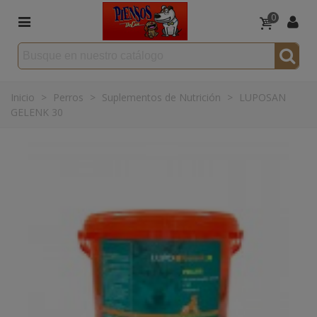
0
Inicio
>
Perros
>
Suplementos de Nutrición
>
LUPOSAN
GELENK 30