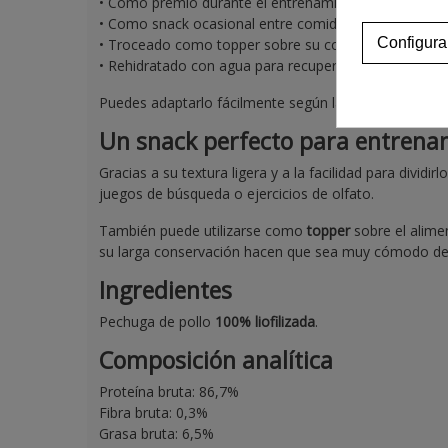
• Como premio durante el entrenamiento
• Como snack ocasional entre comidas
Configura
• Troceado como topper sobre su comida habitual
• Rehidratado con agua para recuperar textura
Puedes adaptarlo fácilmente según las preferencias d
Un snack perfecto para entrenam
Gracias a su textura ligera y a la facilidad para divid
juegos de búsqueda o ejercicios de olfato.
También puede utilizarse como
topper
sobre el alime
su larga conservación hacen que sea muy cómodo de 
Ingredientes
Pechuga de pollo
100% liofilizada
.
Composición analítica
Proteína bruta: 86,7%
Fibra bruta: 0,3%
Grasa bruta: 6,5%