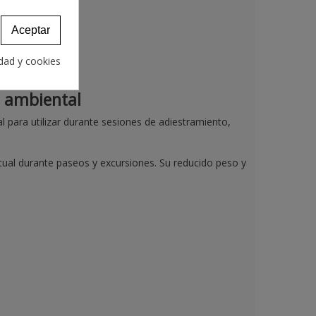
Aceptar
idad y cookies
o ambiental
eal para utilizar durante sesiones de adiestramiento,
ual durante paseos y excursiones. Su reducido peso y