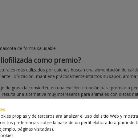
 mascota de forma saludable.
 liofilizada como premio?
turales más utilizados por quienes buscan una alimentación de calid
nte liofilización, mantiene prácticamente intactos su sabor, aroma y 
je de grasa la convierten en una excelente opción para premiar a perr
resulta una alternativa muy interesante para animales con dietas nat
ies
mascota?
okies propias y de terceros ara analizar el uso del sitio Web y mostra
on tus preferencias sobre la base de un perfil elaborado a partir de 
 utilizarse de varias formas:
jemplo, páginas visitadas).
Cookies