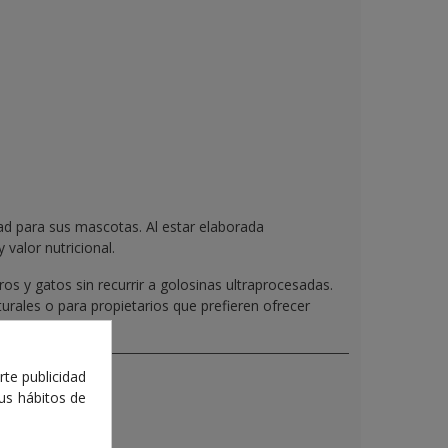
ad para sus mascotas. Al estar elaborada
valor nutricional.
os y gatos sin recurrir a golosinas ultraprocesadas.
urales o para propietarios que prefieren ofrecer
rte publicidad
tus hábitos de