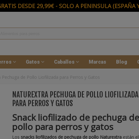
RATIS DESDE 29,99€ - SOLO A PENINSULA (ESPAÑA
erros
Gatos
Caballos
Marcas
Blog
 Pechuga de Pollo Liofilizada para Perros y Gatos
NATUREXTRA PECHUGA DE POLLO LIOFILIZADA
PARA PERROS Y GATOS
Snack liofilizado de pechuga d
pollo para perros y gatos
Los
snacks liofilizados de pechuga de pollo Naturextra
están e