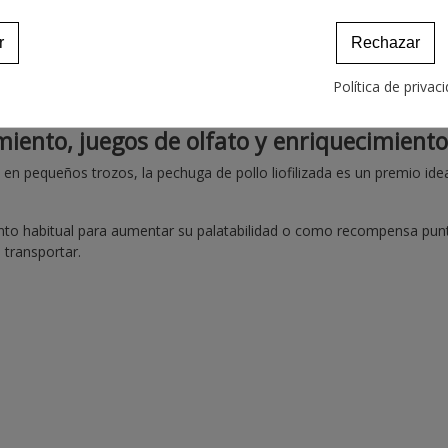
r
Rechazar
Política de privac
e tu perro o gato.
iento, juegos de olfato y enriquecimient
irlo en pequeños trozos, la pechuga de pollo liofilizada es un premio id
nto habitual para aumentar su palatabilidad o como recompensa punt
transportar.