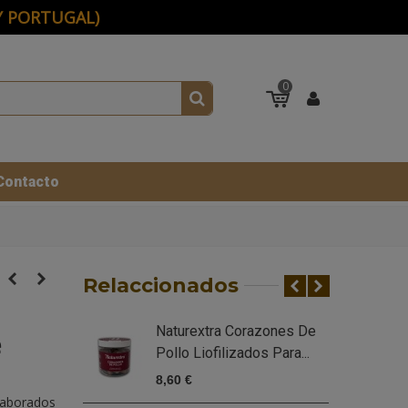
 Y PORTUGAL)
0
Contacto
Relaccionados
Naturextra Corazones De
e
Pollo Liofilizados Para...
P
8,60 €
7
laborados