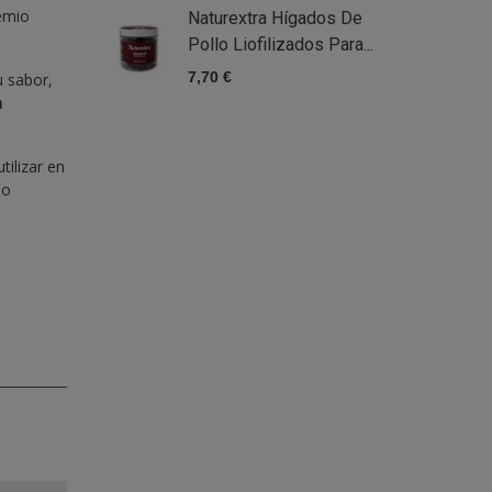
emio
Naturextra Hígados De
Pollo Liofilizados Para...
7,70 €
8
u sabor,
n
tilizar en
ho