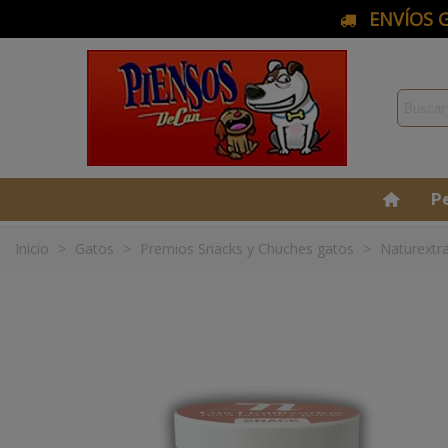
ENVÍOS G
P
Inicio
>
Gatos
>
Premios Snacks y Chuches gatos
>
Naturextra