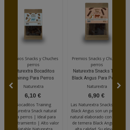
Premios Snacks y Chuches
Premios Snacks y Chuches
perros
perros
Naturextra Bocaditos
Naturextra Snacks Tiras
Training Para Perros
Black Angus Para Perros
Naturextra
Naturextra
6,10 €
6,90 €
Bocaditos Training
Las Naturextra Snacks Tiras
Naturextra Snack natural
Black Angus son un premio
para perros | Ideal para
natural elaborado con carne
adiestramiento | Alto valor
de ternera Black Angus de
palatable Naturextra
alta calidad. Su elevado