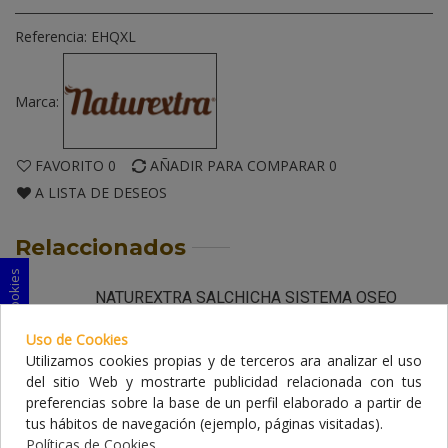
Referencia:
EHQXL
Marca:
FAVORITO
0
AÑADIR PARA COMPARAR
0
A LISTA DE DESEOS
Relaccionados
Consentimiento de cookies
NATUREXTRA SALCHICHA SISTEMA OSEO
4,50 €
Uso de Cookies
Utilizamos cookies propias y de terceros ara analizar el uso
del sitio Web y mostrarte publicidad relacionada con tus
Naturextra Snacks Tiras Black Angus Para
preferencias sobre la base de un perfil elaborado a partir de
tus hábitos de navegación (ejemplo, páginas visitadas).
Perros
Políticas de Cookies