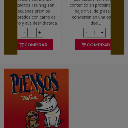
Bocaditos Training son
contenido en proteínas y su
pequeños premios
bajo nivel de grasa las
elaborados con carne de
convierten en una opción
cordero y ave deshidratada...
ideal...
-
+
-
+
COMPRAR
COMPRAR