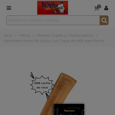
0
Inicio
>
Perros
>
Premios Snacks y Chuches perros
>
Naturextra Hueso de Queso con Copos de Kéfir para Perros